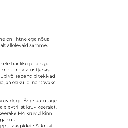
e on lihtne ega nõua
tsalt allolevaid samme.
le hariliku pliiatsiga.
mm puuriga kruvi jaoks
lud või rebendid tekivad
 jää esiküljel nähtavaks.
kruvidega. Ärge kasutage
elektrilist kruvikeerajat.
 keerake M4 kruvid kinni
iga suur
u, käepidet või kruvi.