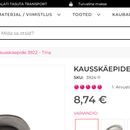
ALATI TASUTA TRANSPORT
Turvaline makse
ATERJAL / VIIMISTLUS
TOOTED
KAUBA
tsi
ausskäepide 3922 - Tina
KAUSSKÄEPIDE 
SKU
3924-11
Rating:
1
Arvust
100
100
% of
8,74 €
VARIANDID: