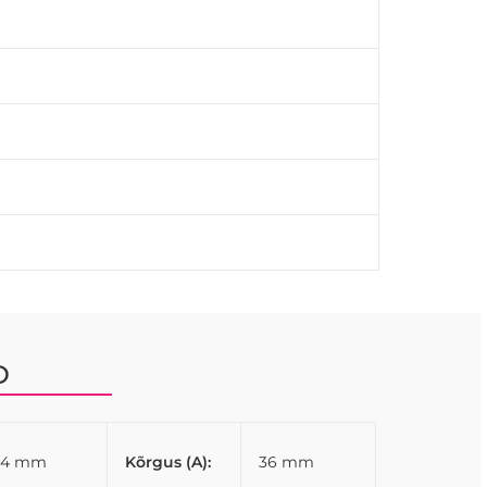
D
64 mm
Kõrgus (A):
36 mm