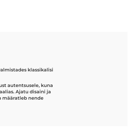
almistades klassikalisi
st autentsusele, kuna
alias. Ajatu disaini ja
on määratleb nende