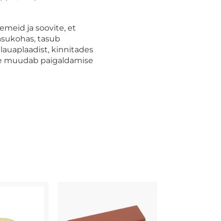
emeid ja soovite, et
 asukohas, tasub
lauaplaadist, kinnitades
See muudab paigaldamise