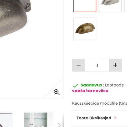
remove
add
done
Saadavus
: Laotoode -
vaata tarneviise
Kausskäepide mööblile (tina
Toote üksikasjad