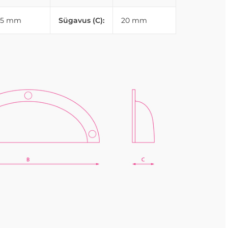
95 mm
Sügavus (C):
20 mm