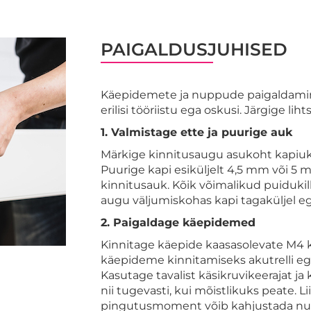
PAIGALDUSJUHISED
Käepidemete ja nuppude paigaldamin
erilisi tööriistu ega oskusi. Järgige lih
1. Valmistage ette ja puurige auk
Märkige kinnitusaugu asukoht kapiukse
Puurige kapi esiküljelt 4,5 mm või 5 
kinnitusauk. Kõik võimalikud puidukil
augu väljumiskohas kapi tagaküljel ega
2. Paigaldage käepidemed
Kinnitage käepide kaasasolevate M4 
käepideme kinnitamiseks akutrelli ega 
Kasutage tavalist käsikruvikeerajat ja
nii tugevasti, kui mõistlikuks peate. Li
pingutusmoment võib kahjustada nupp