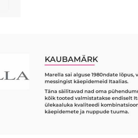
KAUBAMÄRK
Marella sai alguse 1980ndate lõpus, v
messingist käepidemeid Itaalias.
Täna säilitavad nad oma pühendumu
kõik tooted valmistatakse endiselt Ita
ülekaaluka kvaliteedi kombinatsio
käepidemete ja nuppude tuuma.