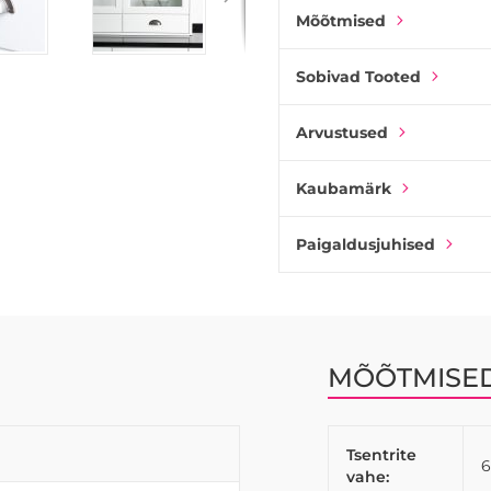
Mõõtmised
Sobivad Tooted
Arvustused
Kaubamärk
Paigaldusjuhised
MÕÕTMISE
Tsentrite
vahe: