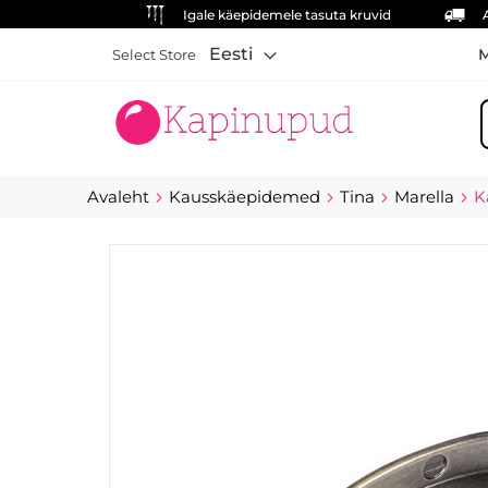
Igale käepidemele tasuta kruvid
Eesti
M
Select Store
O
Avaleht
Kausskäepidemed
Tina
Marella
K
Skip
to
the
end
of
the
images
gallery