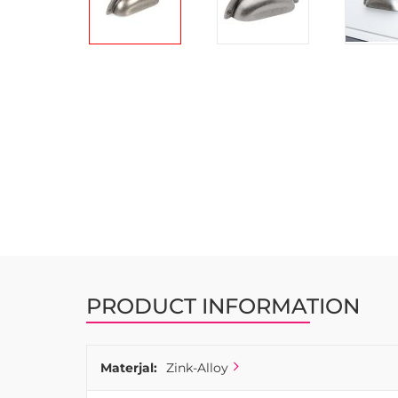
Skip
to
the
beginning
of
the
images
gallery
PRODUCT INFORMATION
Materjal:
Zink-Alloy