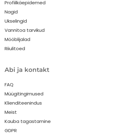
Profiilkäepidemed
Nagid
Ukselingid
Vannitoa tarvikud
Mööblijalad
Riiulitoed
Abi ja kontakt
FAQ
Müügitingimused
Klienditeenindus
Meist
Kauba tagastamine
GDPR