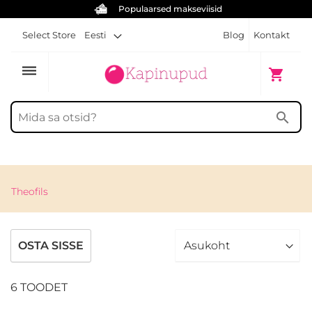
Igale käepidemele tasuta kruvid
Select Store
Eesti
Blog
Kontakt
dehaze
Minu ost
shopping_cart
search
Theofils
OSTA SISSE
6
TOODET