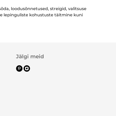
õda, loodusõnnetused, streigid, valitsuse
e lepinguliste kohustuste täitmine kuni
Jälgi meid