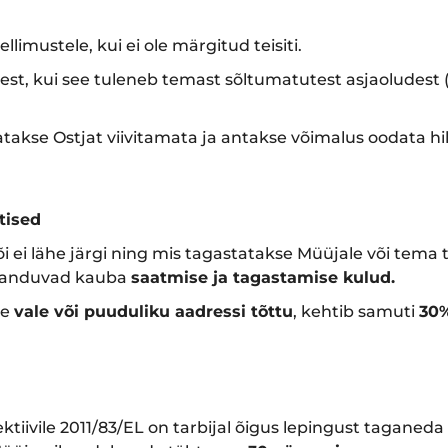
ellimustele, kui ei ole märgitud teisiti.
st, kui see tuleneb temast sõltumatutest asjaoludest (n
itatakse Ostjat viivitamata ja antakse võimalus oodata h
tised
või ei lähe järgi ning mis tagastatakse Müüjale või tema
lisanduvad kauba
saatmise ja tagastamise kulud.
le
vale või puuduliku aadressi tõttu
, kehtib samuti
30%
ektiivile 2011/83/EL on tarbijal õigus lepingust taganed