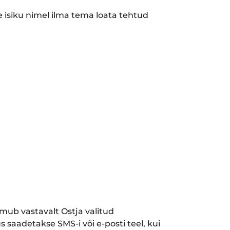
 isiku nimel ilma tema loata tehtud
imub vastavalt Ostja valitud
s saadetakse SMS-i või e-posti teel, kui