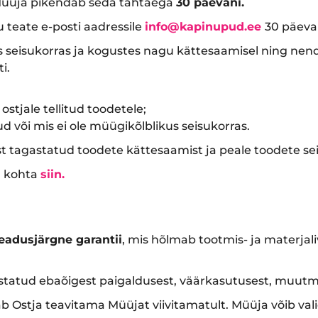
 Müüja pikendab seda tähtaega
30 päevani.
 teate e-posti aadressile
info@kapinupud.ee
30 päeva
seisukorras ja kogustes nagu kättesaamisel ning nend
i.
 ostjale tellitud toodetele;
d või mis ei ole müügikõlblikus seisukorras.
t tagastatud toodete kättesaamist ja peale toodete sei
a kohta
siin.
eadusjärgne garantii
, mis hõlmab tootmis- ja materjali
ustatud ebaõigest paigaldusest, väärkasutusest, muutmi
ab Ostja teavitama Müüjat viivitamatult. Müüja võib va