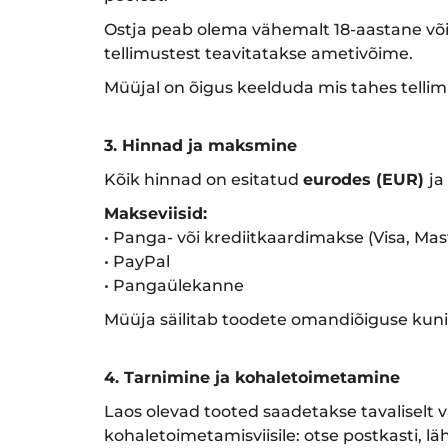
Ostja peab olema vähemalt 18-aastane või
tellimustest teavitatakse ametivõime.
Müüjal on õigus keelduda mis tahes tellim
3. Hinnad ja maksmine
Kõik hinnad on esitatud
eurodes (EUR)
ja
Makseviisid:
• Panga- või krediitkaardimakse (Visa, Mas
• PayPal
• Pangaülekanne
Müüja säilitab toodete omandiõiguse kuni
4. Tarnimine ja kohaletoimetamine
Laos olevad tooted saadetakse tavaliselt v
kohaletoimetamisviisile: otse postkasti, lä