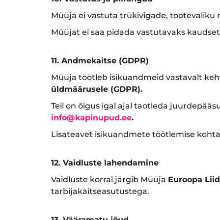
Müüja ei vastuta trükivigade, tootevaliku
Müüjat ei saa pidada vastutavaks kaudsete
11. Andmekaitse (GDPR)
Müüja töötleb isikuandmeid vastavalt keh
üldmäärusele (GDPR).
Teil on õigus igal ajal taotleda juurdepä
info@kapinupud.ee
.
Lisateavet isikuandmete töötlemise kohta
12. Vaidluste lahendamine
Vaidluste korral järgib Müüja
Euroopa Liid
tarbijakaitseasutustega.
13. Vääramatu jõud