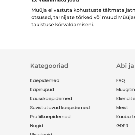
Müüja ei vastuta kohustuste täitmata jätm
otsused, tarnijate tõrked või muud Müüjas
takistuse kõrvaldamiseni.
Kategooriad
Abi j
Käepidemed
FAQ
Kapinupud
Müügiti
Kausskäepidemed
Kliendit
Süvistatavad käepidemed
Meist
Profiilkäepidemed
Kauba t
Nagid
GDPR
Ukselingid