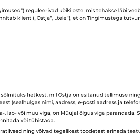
imused“) reguleerivad kõiki oste, mis tehakse läbi vee
nitab klient („Ostja“, „teie“), et on Tingimustega tut
 sõlmituks hetkest, mil Ostja on esitanud tellimuse ning
est (sealhulgas nimi, aadress, e-posti aadress ja telef
-, lao- või muu viga, on Müüjal õigus viga parandada. Sel
nnitada või tühistada.
stratiivsed ning võivad tegelikest toodetest erineda teat