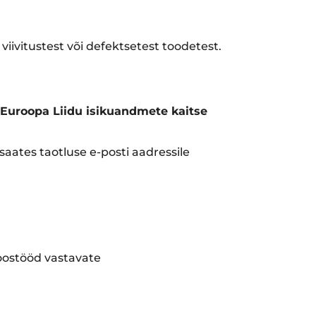
ivitustest või defektsetest toodetest.
Euroopa Liidu isikuandmete kaitse
aates taotluse e-posti aadressile
koostööd vastavate