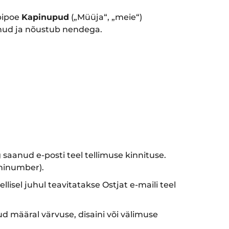
bipoe
Kapinupud
(„Müüja“, „meie“)
vunud ja nõustub nendega.
 saanud e-posti teel tellimuse kinnituse.
oninumber).
lisel juhul teavitatakse Ostjat e-maili teel
ud määral värvuse, disaini või välimuse