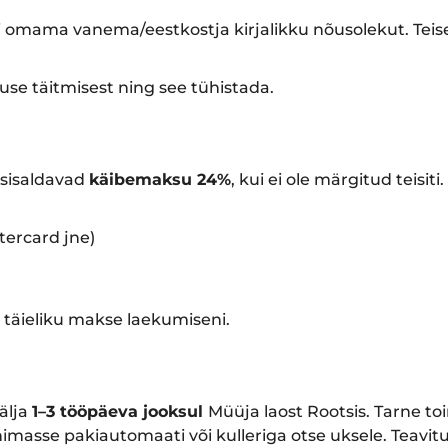
 omama vanema/eestkostja kirjalikku nõusolekut. Teise
use täitmisest ning see tühistada.
 sisaldavad
käibemaksu 24%
, kui ei ole märgitud teisiti.
tercard jne)
 täieliku makse laekumiseni.
älja
1–3 tööpäeva jooksul
Müüja laost Rootsis. Tarne to
himasse pakiautomaati või kulleriga otse uksele. Teavitu