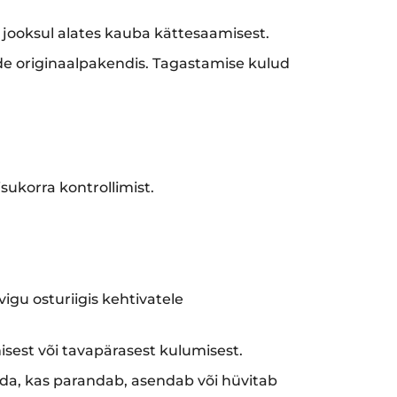
 jooksul alates kauba kättesaamisest.
e originaalpakendis. Tagastamise kulud
sukorra kontrollimist.
vigu osturiigis kehtivatele
sest või tavapärasest kulumisest.
lida, kas parandab, asendab või hüvitab