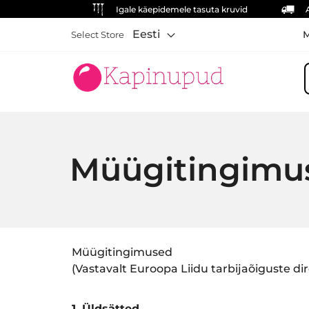
Igale käepidemele tasuta kruvid
Eesti
M
Select Store
O
Müügitingimu
Müügitingimused
(Vastavalt Euroopa Liidu tarbijaõiguste di
1. Üldsätted