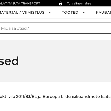
ALATI TASUTA TRANSPORT
Turvaline makse
ATERJAL / VIIMISTLUS
TOOTED
KAUBA
tsi
sed
rektiivile 2011/83/EL ja Euroopa Liidu isikuandmete kai