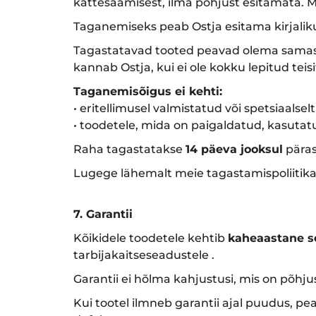
kättesaamisest, ilma põhjust esitamata.
Taganemiseks peab Ostja esitama kirjaliku
Tagastatavad tooted peavad olema samas 
kannab Ostja, kui ei ole kokku lepitud teisit
Taganemisõigus ei kehti:
• eritellimusel valmistatud või spetsiaalselt
• toodetele, mida on paigaldatud, kasutatu
Raha tagastatakse
14 päeva jooksul
päras
Lugege lähemalt meie tagastamispoliitik
7. Garantii
Kõikidele toodetele kehtib
kaheaastane s
tarbijakaitseseadustele .
Garantii ei hõlma kahjustusi, mis on põhj
Kui tootel ilmneb garantii ajal puudus, pe