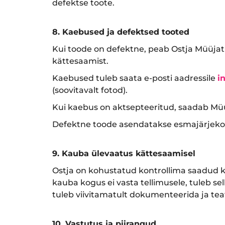
defektse toote.
8. Kaebused ja defektsed tooted
Kui toode on defektne, peab Ostja Müüjat t
kättesaamist.
Kaebused tuleb saata e-posti aadressile
i
(soovitavalt fotod).
Kui kaebus on aktsepteeritud, saadab Müü
Defektne toode asendatakse esmajärjekorr
9. Kauba ülevaatus kättesaamisel
Ostja on kohustatud kontrollima saadud k
kauba kogus ei vasta tellimusele, tuleb se
tuleb viivitamatult dokumenteerida ja teat
10. Vastutus ja piirangud