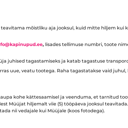
eavitama mõistliku aja jooksul, kuid mitte hiljem kui k
nfo@kapinupud.ee
,
lisades tellimuse numbri, toote nim
ja juhised tagastamiseks ja katab tagastuse transpord
as uue, veatu tootega. Raha tagastatakse vaid juhul, k
aupa kohe kättesaamisel ja veenduma, et tarnitud toot
llest Müüjat hiljemalt viie (5) tööpäeva jooksul teavita
ada nii vedajale kui Müüjale (koos fotodega).