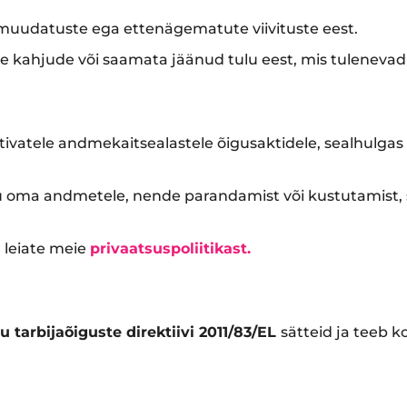
 muudatuste ega ettenägematute viivituste eest.
 kahjude või saamata jäänud tulu eest, mis tulenevad vi
tivatele andmekaitsealastele õigusaktidele, sealhulgas
äsu oma andmetele, nende parandamist või kustutamist, s
 leiate meie
privaatsuspoliitikast.
u tarbijaõiguste direktiivi 2011/83/EL
sätteid ja teeb 