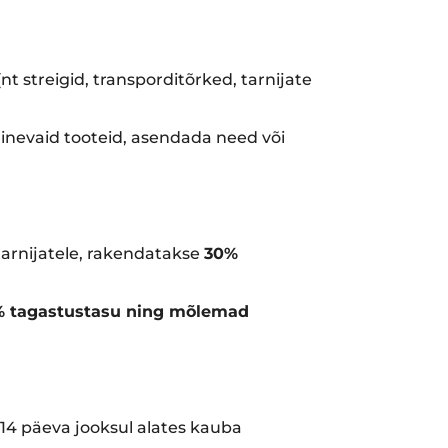
t streigid, transporditõrked, tarnijate
ilinevaid tooteid, asendada need või
 tarnijatele, rakendatakse
30%
 tagastustasu ning mõlemad
a 14 päeva jooksul alates kauba