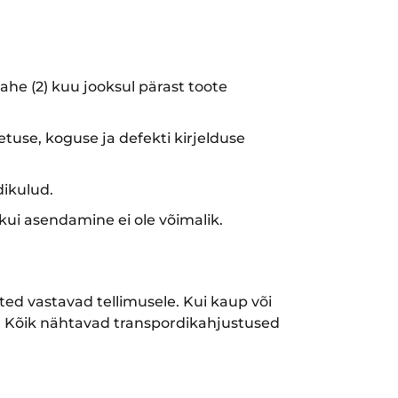
ahe (2) kuu jooksul pärast toote
etuse, koguse ja defekti kirjelduse
ikulud.
ui asendamine ei ole võimalik.
ed vastavad tellimusele. Kui kaup või
da. Kõik nähtavad transpordikahjustused