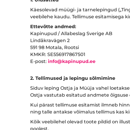
Käesolevad müügi- ja tarnelepingud („Ting
veebilehe kaudu. Tellimuse esitamisega kin
Ettevõtte andmed:
Kapinupud / Allabeslag Sverige AB
Lindåkravägen 2
591 98 Motala, Rootsi
KMKR: SE556917867501
E-post:
info@kapinupud.ee
2. Tellimused ja lepingu sõlmimine
Siduv leping Ostja ja Müüja vahel loetakse
Ostja vastutab esitatud andmete õigsuse e
Kui pärast tellimuse esitamist ilmneb hinna
ning talle antakse võimalus tellimus kas ki
Kõik veebilehel olevad toote pildid on illu
poolest.