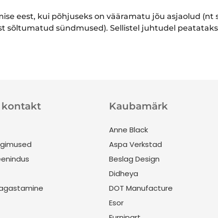
ise eest, kui põhjuseks on vääramatu jõu asjaolud (nt s
t sõltumatud sündmused). Sellistel juhtudel peatataks
a kontakt
Kaubamärk
Anne Black
ngimused
Aspa Verkstad
eenindus
Beslag Design
Didheya
agastamine
DOT Manufacture
Esor
Furnipart