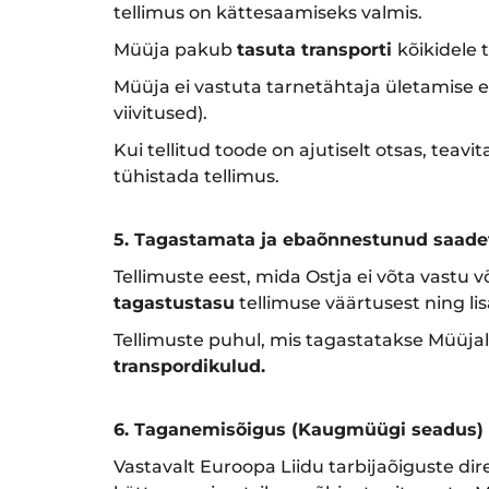
tellimus on kättesaamiseks valmis.
Müüja pakub
tasuta transporti
kõikidele t
Müüja ei vastuta tarnetähtaja ületamise ee
viivitused).
Kui tellitud toode on ajutiselt otsas, teav
tühistada tellimus.
5. Tagastamata ja ebaõnnestunud saade
Tellimuste eest, mida Ostja ei võta vastu 
tagastustasu
tellimuse väärtusest ning 
Tellimuste puhul, mis tagastatakse Müüja
transpordikulud.
6. Taganemisõigus (Kaugmüügi seadus)
Vastavalt Euroopa Liidu tarbijaõiguste dir