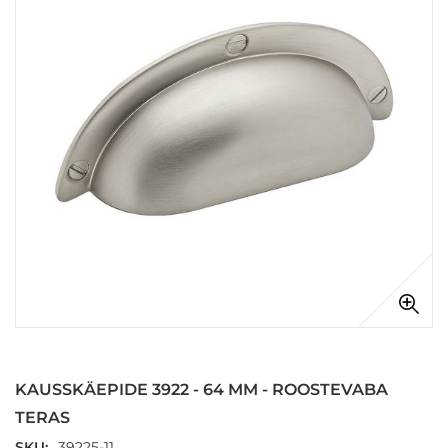
the
images
gallery
Skip
to
the
KAUSSKÄEPIDE 3922 - 64 MM - ROOSTEVABA
beginning
of
TERAS
the
SKU
39225-11