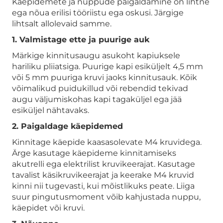
Käepidemete ja nuppude paigaldamine on lihtne
ega nõua erilisi tööriistu ega oskusi. Järgige
lihtsalt allolevaid samme.
1. Valmistage ette ja puurige auk
Märkige kinnitusaugu asukoht kapiuksele
hariliku pliiatsiga. Puurige kapi esiküljelt 4,5 mm
või 5 mm puuriga kruvi jaoks kinnitusauk. Kõik
võimalikud puidukillud või rebendid tekivad
augu väljumiskohas kapi tagaküljel ega jää
esiküljel nähtavaks.
2. Paigaldage käepidemed
Kinnitage käepide kaasasolevate M4 kruvidega.
Ärge kasutage käepideme kinnitamiseks
akutrelli ega elektrilist kruvikeerajat. Kasutage
tavalist käsikruvikeerajat ja keerake M4 kruvid
kinni nii tugevasti, kui mõistlikuks peate. Liiga
suur pingutusmoment võib kahjustada nuppu,
käepidet või kruvi.