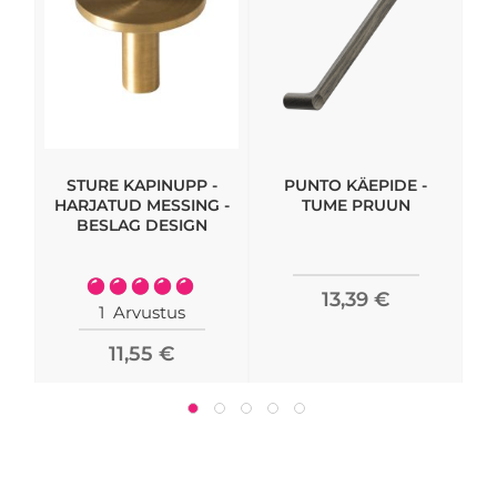
STURE KAPINUPP -
PUNTO KÄEPIDE -
K
HARJATUD MESSING -
TUME PRUUN
BESLAG DESIGN
Rating:
13,39 €
100%
1
Arvustus
11,55 €