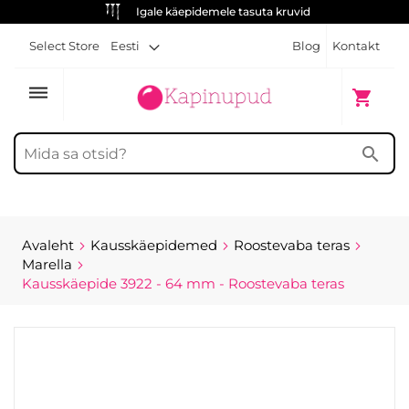
Igale käepidemele tasuta kruvid
Select Store
Eesti
Blog
Kontakt
dehaze
Minu ost
shopping_cart
search
Avaleht
Kausskäepidemed
Roostevaba teras
Marella
Kausskäepide 3922 - 64 mm - Roostevaba teras
Skip
to
the
end
of