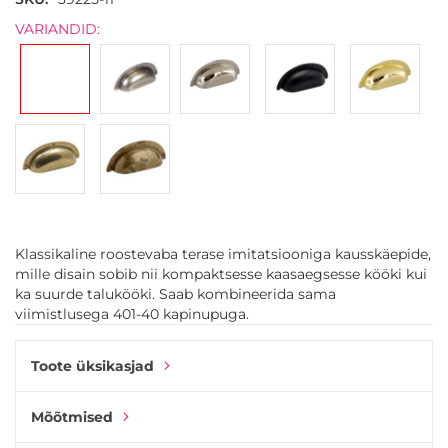
images
gallery
VARIANDID:
Klassikaline roostevaba terase imitatsiooniga kausskäepide,
mille disain sobib nii kompaktsesse kaasaegsesse kööki kui
ka suurde talukööki. Saab kombineerida sama
viimistlusega 401-40 kapinupuga.
Toote üksikasjad
Mõõtmised