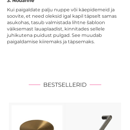
3. Nõuanne
Kui paigaldate palju nuppe või käepidemeid ja
soovite, et need oleksid igal kapil täpselt samas
asukohas, tasub valmistada lihtne šabloon
väiksemast lauaplaadist, kinnitades sellele
juhikutena puidust pulgad. See muudab
paigaldamise kiiremaks ja täpsemaks.
BESTSELLERID