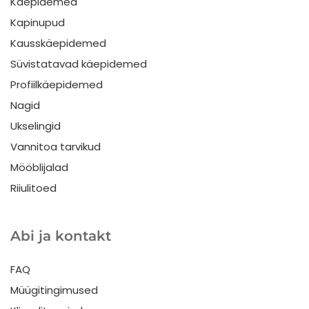
Käepidemed
Kapinupud
Kausskäepidemed
Süvistatavad käepidemed
Profiilkäepidemed
Nagid
Ukselingid
Vannitoa tarvikud
Mööblijalad
Riiulitoed
Abi ja kontakt
FAQ
Müügitingimused