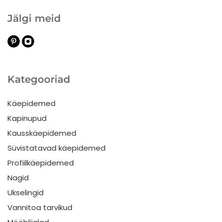
Jälgi meid
Kategooriad
Käepidemed
Kapinupud
Kausskäepidemed
Süvistatavad käepidemed
Profiilkäepidemed
Nagid
Ukselingid
Vannitoa tarvikud