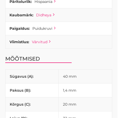
Päritoluriik:
Hispaania
Kaubamärk:
Didheya
Paigaldus:
Puidukruvi
Viimistlus:
Värvitud
MÕÕTMISED
Sügavus (A):
40 mm
Paksus (B):
1,4 mm
Kõrgus (C):
20 mm