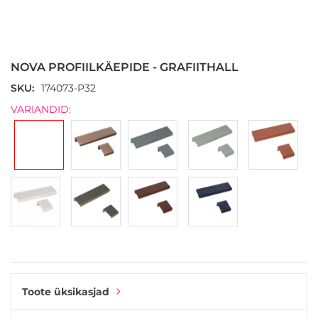
Skip
to
the
NOVA PROFIILKÄEPIDE - GRAFIITHALL
beginning
of
SKU
174073-P32
the
VARIANDID:
images
gallery
Toote üksikasjad