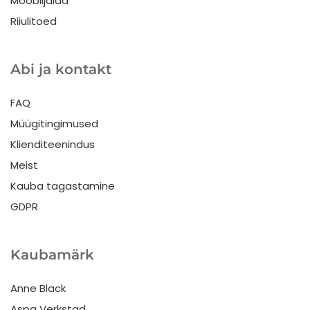
Mööblijalad
Riiulitoed
Abi ja kontakt
FAQ
Müügitingimused
Klienditeenindus
Meist
Kauba tagastamine
GDPR
Kaubamärk
Anne Black
Aspa Verkstad