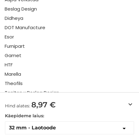
Beslag Design
Didheya
DOT Manufacture
Esor
Furnipart
Gamet
HTF
Marella
Theofils
Toniton x Beslag Design
Twentytwo
8,97 €
keyboard_arrow_down
Hind alates:
Urbi & Orbi
Käepideme laius:
Vonsild
Viefe