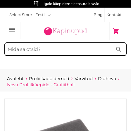
Igale käepidemele tasuta kruvid
Select Store
Eesti
Blog
Kontakt
dehaze
Minu ost
shopping_cart
search
Avaleht
Profiilkäepidemed
Värvitud
Didheya
Nova Profiilkäepide - Grafiithall
Skip
to
the
end
of
the