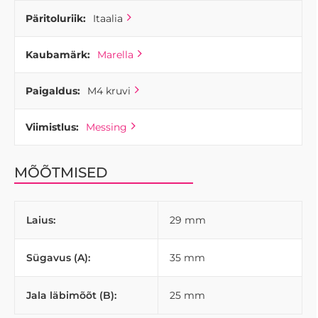
Päritoluriik:
Itaalia
Kaubamärk:
Marella
Paigaldus:
M4 kruvi
Viimistlus:
Messing
MÕÕTMISED
Laius:
29 mm
Sügavus (A):
35 mm
Jala läbimõõt (B):
25 mm