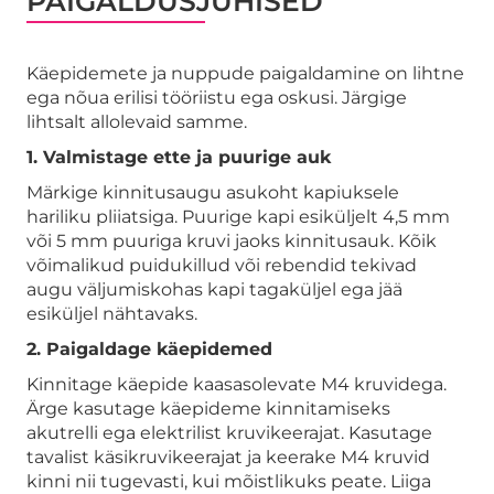
PAIGALDUSJUHISED
Käepidemete ja nuppude paigaldamine on lihtne
ega nõua erilisi tööriistu ega oskusi. Järgige
lihtsalt allolevaid samme.
1. Valmistage ette ja puurige auk
Märkige kinnitusaugu asukoht kapiuksele
hariliku pliiatsiga. Puurige kapi esiküljelt 4,5 mm
või 5 mm puuriga kruvi jaoks kinnitusauk. Kõik
võimalikud puidukillud või rebendid tekivad
augu väljumiskohas kapi tagaküljel ega jää
esiküljel nähtavaks.
2. Paigaldage käepidemed
Kinnitage käepide kaasasolevate M4 kruvidega.
Ärge kasutage käepideme kinnitamiseks
akutrelli ega elektrilist kruvikeerajat. Kasutage
tavalist käsikruvikeerajat ja keerake M4 kruvid
kinni nii tugevasti, kui mõistlikuks peate. Liiga