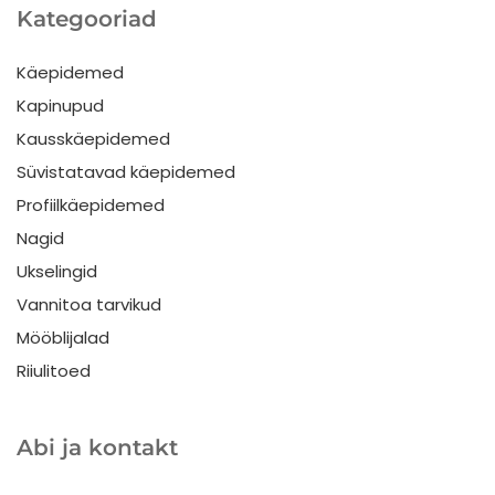
Kategooriad
Käepidemed
Kapinupud
Kausskäepidemed
Süvistatavad käepidemed
Profiilkäepidemed
Nagid
Ukselingid
Vannitoa tarvikud
Mööblijalad
Riiulitoed
Abi ja kontakt