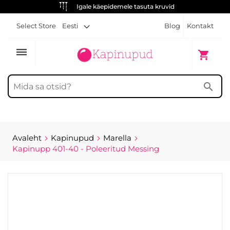
Igale käepidemele tasuta kruvid
Select Store
Eesti
Blog
Kontakt
dehaze
Minu ost
shopping_cart
search
Avaleht
Kapinupud
Marella
Kapinupp 401-40 - Poleeritud Messing
Skip
to
the
end
of
the