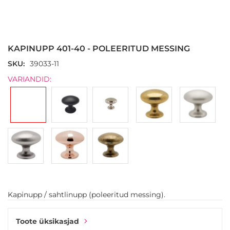
Skip
to
the
KAPINUPP 401-40 - POLEERITUD MESSING
beginning
of
SKU
39033-11
the
VARIANDID:
images
gallery
Kapinupp / sahtlinupp (poleeritud messing).
Toote üksikasjad