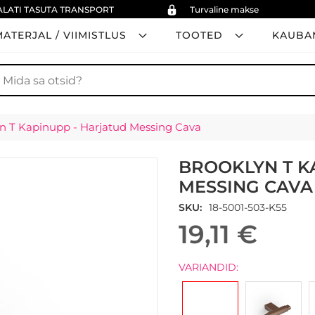
ALATI TASUTA TRANSPORT
Turvaline makse
ATERJAL / VIIMISTLUS
TOOTED
KAUBA
tsi
n T Kapinupp - Harjatud Messing Cava
BROOKLYN T K
MESSING CAVA
SKU
18-5001-503-K55
19,11 €
VARIANDID: