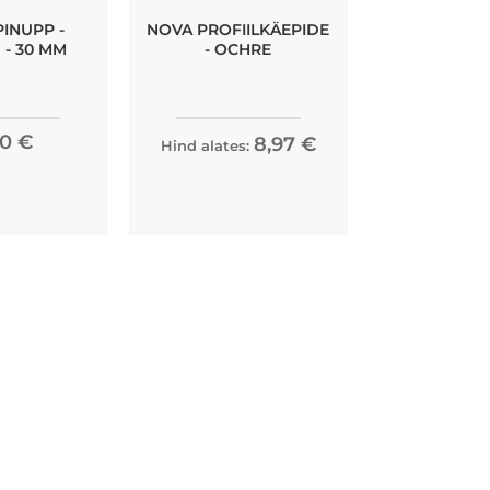
INUPP -
NOVA PROFIILKÄEPIDE
KAPINUPP
 - 30 MM
- OCHRE
POLEERITU
BESLAG 
90 €
6,52
8,97 €
Hind alates: