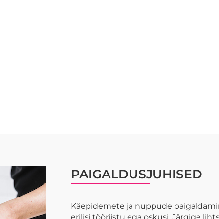
PAIGALDUSJUHISED
Käepidemete ja nuppude paigaldamin
erilisi tööriistu ega oskusi. Järgige lih