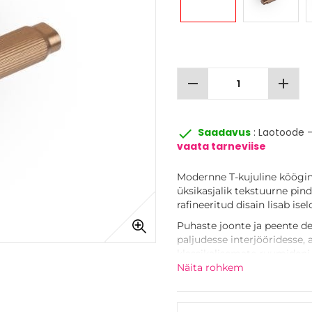
remove
add
done
Saadavus
: Laotoode -
vaata tarneviise
Modernne T-kujuline kööginu
üksikasjalik tekstuurne pi
rafineeritud disain lisab ise
Puhaste joonte ja peente d
paljudesse interjööridesse,
klassikalisemate ruumideni.
kombineerige seda sobivat
Näita rohkem
kogu teie mööblile.
Nupu on saadaval erinevate