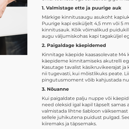
1. Valmistage ette ja puurige auk
Märkige kinnitusaugu asukoht kapiukse
Puurige kapi esiküljelt 4,5 mm või 5 
kinnitusauk. Kõik võimalikud puidukil
augu väljumiskohas kapi tagaküljel ega
2. Paigaldage käepidemed
Kinnitage käepide kaasasolevate M4 
käepideme kinnitamiseks akutrelli ega 
Kasutage tavalist käsikruvikeerajat ja
nii tugevasti, kui mõistlikuks peate. Li
pingutusmoment võib kahjustada nupp
3. Nõuanne
Kui paigaldate palju nuppe või käepid
need oleksid igal kapil täpselt samas
valmistada lihtne šabloon väiksemast 
sellele juhikutena puidust pulgad. 
kiiremaks ja täpsemaks.