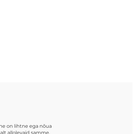
e on lihtne ega nõua
tsalt allolevaid samme.