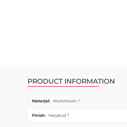
the
images
gallery
PRODUCT INFORMATION
Materjal:
Alumiinium
Finish:
Harjatud