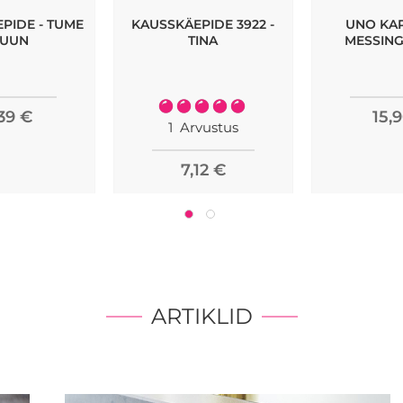
PIDE - TUME
KAUSSKÄEPIDE 3922 -
UNO KAP
RUUN
TINA
MESSING
Rating:
,39 €
15,
100%
1
Arvustus
7,12 €
ARTIKLID