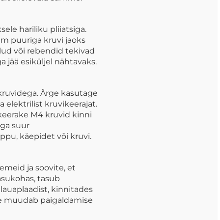
le hariliku pliiatsiga.
mm puuriga kruvi jaoks
lud või rebendid tekivad
 jää esiküljel nähtavaks.
kruvidega. Ärge kasutage
elektrilist kruvikeerajat.
 keerake M4 kruvid kinni
iga suur
u, käepidet või kruvi.
emeid ja soovite, et
 asukohas, tasub
lauaplaadist, kinnitades
See muudab paigaldamise