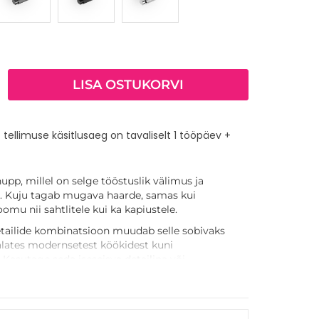
LISA OSTUKORVI
 tellimuse käsitlusaeg on tavaliselt 1 tööpäev +
pp, millel on selge tööstuslik välimus ja
nd. Kuju tagab mugava haarde, samas kui
loomu nii sahtlitele kui ka kapiustele.
etailide kombinatsioon muudab selle sobivaks
 alates modernsetest köökidest kuni
 Kasutage seda iseseisva detailina või
e käepidemetega, et saavutada ühtne välimus
s pinnakatetes, mis võimaldab seda hõlpsasti