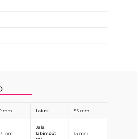
terjalide ja viimistlustega.
D
10 mm
Laius:
55 mm
Jala
37 mm
läbimõõt
15 mm