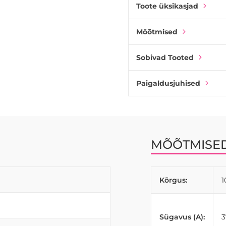
sobitada teie kodu muude ma
Toote üksikasjad
Mõõtmised
Sobivad Tooted
Paigaldusjuhised
MÕÕTMISE
Kõrgus:
Sügavus (A):