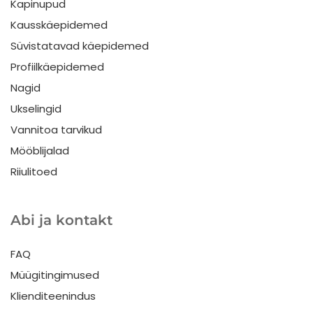
Kapinupud
Kausskäepidemed
Süvistatavad käepidemed
Profiilkäepidemed
Nagid
Ukselingid
Vannitoa tarvikud
Mööblijalad
Riiulitoed
Abi ja kontakt
FAQ
Müügitingimused
Klienditeenindus