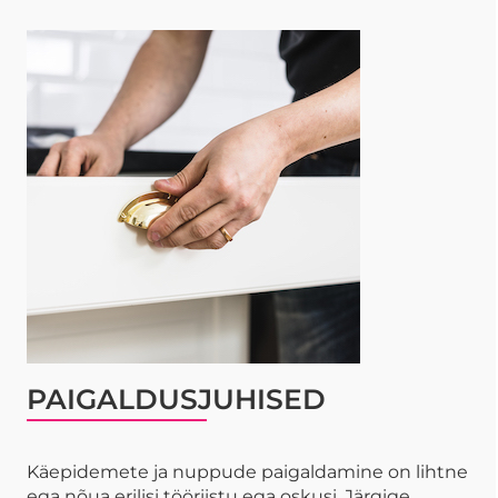
PAIGALDUSJUHISED
Käepidemete ja nuppude paigaldamine on lihtne
ega nõua erilisi tööriistu ega oskusi. Järgige