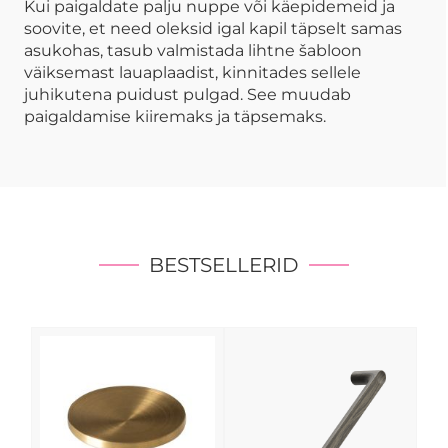
Kui paigaldate palju nuppe või käepidemeid ja
soovite, et need oleksid igal kapil täpselt samas
asukohas, tasub valmistada lihtne šabloon
väiksemast lauaplaadist, kinnitades sellele
juhikutena puidust pulgad. See muudab
paigaldamise kiiremaks ja täpsemaks.
BESTSELLERID