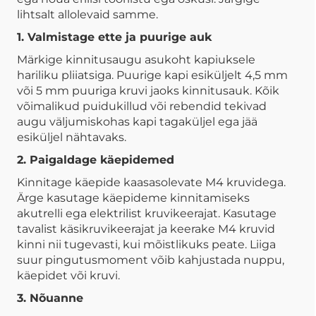
lihtsalt allolevaid samme.
1. Valmistage ette ja puurige auk
Märkige kinnitusaugu asukoht kapiuksele
hariliku pliiatsiga. Puurige kapi esiküljelt 4,5 mm
või 5 mm puuriga kruvi jaoks kinnitusauk. Kõik
võimalikud puidukillud või rebendid tekivad
augu väljumiskohas kapi tagaküljel ega jää
esiküljel nähtavaks.
2. Paigaldage käepidemed
Kinnitage käepide kaasasolevate M4 kruvidega.
Ärge kasutage käepideme kinnitamiseks
akutrelli ega elektrilist kruvikeerajat. Kasutage
tavalist käsikruvikeerajat ja keerake M4 kruvid
kinni nii tugevasti, kui mõistlikuks peate. Liiga
suur pingutusmoment võib kahjustada nuppu,
käepidet või kruvi.
3. Nõuanne