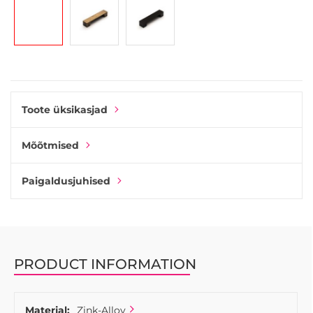
gallery
Toote üksikasjad
Mõõtmised
Paigaldusjuhised
PRODUCT INFORMATION
Materjal:
Zink-Alloy