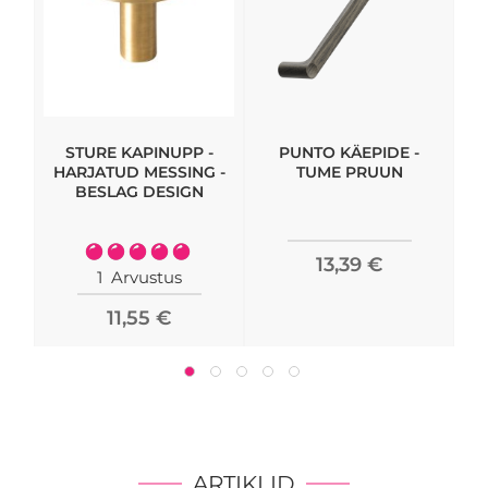
STURE KAPINUPP -
PUNTO KÄEPIDE -
K
HARJATUD MESSING -
TUME PRUUN
BESLAG DESIGN
Rating:
13,39 €
100%
1
Arvustus
11,55 €
ARTIKLID