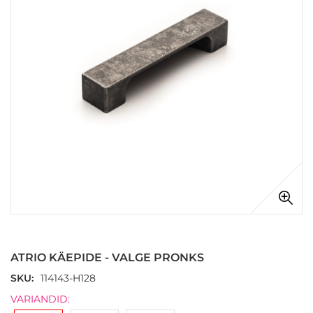
images
gallery
Skip
to
the
ATRIO KÄEPIDE - VALGE PRONKS
beginning
of
SKU
114143-H128
the
VARIANDID:
images