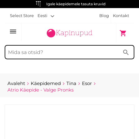
Igale käepidemele tasuta kruvid
Select Store
Eesti
Blog
Kontakt
dehaze
Minu ost
shopping_cart
search
Avaleht
Käepidemed
Tina
Esor
Atrio Käepide - Valge Pronks
Skip
to
the
end
of
the