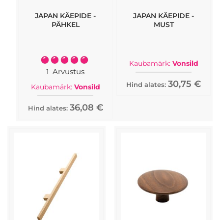
paljud nende käepidemetest sobivad hästi ka elu- või
magamistuppa.
JAPAN KÄEPIDE -
JAPAN KÄEPIDE -
PÄHKEL
MUST
Vonsildi tooteid müüakse paljudes riikides üle kogu
maailma. Erisuguseid Vonsildi käepidemeid on võimalik
osta ka siit meie e-poest.
Rating:
Kaubamärk:
Vonsild
100%
1
Arvustus
30,75 €
Hind alates:
Kaubamärk:
Vonsild
36,08 €
Hind alates: