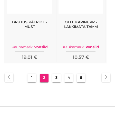
BRUTUS KÄEPIDE -
OLLE KAPINUPP -
MUST
LAKKIMATA TAMM
Kaubamärk:
Vonsild
Kaubamärk:
Vonsild
19,01 €
10,57 €
Page
Page
Eelmine
Pa
Jär
Page
You're
Page
Page
Page
1
2
3
4
5
currently
reading
page