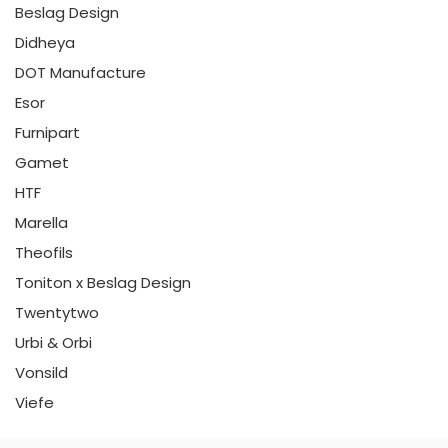
Beslag Design
Didheya
DOT Manufacture
Esor
Furnipart
Gamet
HTF
Marella
Theofils
Toniton x Beslag Design
Twentytwo
Urbi & Orbi
Vonsild
Viefe