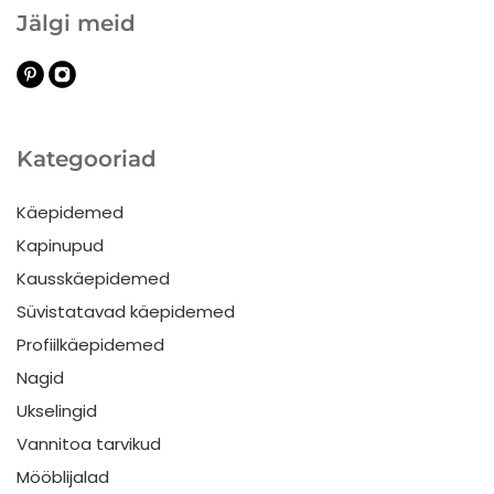
Jälgi meid
Kategooriad
Käepidemed
Kapinupud
Kausskäepidemed
Süvistatavad käepidemed
Profiilkäepidemed
Nagid
Ukselingid
Vannitoa tarvikud
Mööblijalad