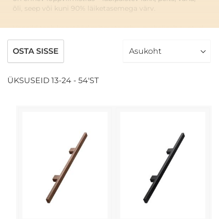
õli, seep või kuni 90% läiketasemega värv.
Vonsild teeb koostööd mitmete rahvusvaheliselt tuntud
disainerite ja disainifirmadega nii Skandinaaviast kui ka
mujalt maailmast nagu näiteks Adam Lawsiga
OSTA SISSE
Austraaliast, Hans Sandgren Jakobseniga Taanist,
VE2iga ja Says Whoga. Vonsildi sügav armastus puidu
vastu on aidanud neil luua unikaalse käepidemete ja
ÜKSUSEID
13
-
24
-
54
'ST
kapinuppude kollektsiooni.
Vonsildi disaini iseloomustab mängulisus ja piiride
katsetamine, mille tulemuseks on see, et nende
käepidemed ei täida mitte ainult oma põhifunktsiooni
vaid ka mängivad olulist rolli tervikliku disainielamuse
loomise juures. Nad on nagu kaunis maal või nagu
Adam Laws oma sõnadega ütleb: "Ma otsin oma disainis
emotsionaalset kvaliteeti – vormi elegantsust, mis on
sujuvalt integreeritud toote funktsiooniga ning ajatult
veetlev".
Vonsild on pikka aega spetsialiseerunud köögi- ja
vannitoamööbli käepidemetele ja kapinuppudele, kuid