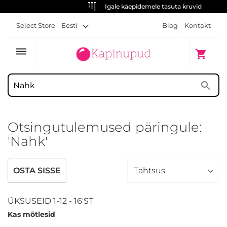
Igale käepidemele tasuta kruvid
Select Store
Eesti
Blog
Kontakt
dehaze
Minu ost
shopping_cart
search
Otsingutulemused päringule:
'Nahk'
OSTA SISSE
ÜKSUSEID
1
-
12
-
16
'ST
Kas mõtlesid