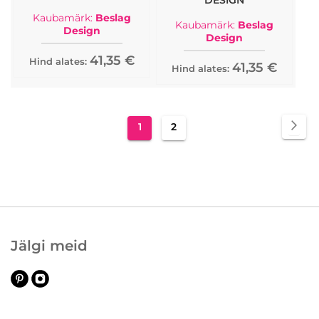
DESIGN
Kaubamärk:
Beslag
Kaubamärk:
Beslag
Design
Design
41,35 €
Hind alates:
41,35 €
Hind alates:
Page
Pa
Jär
You're
Page
1
2
currently
reading
page
Jälgi meid