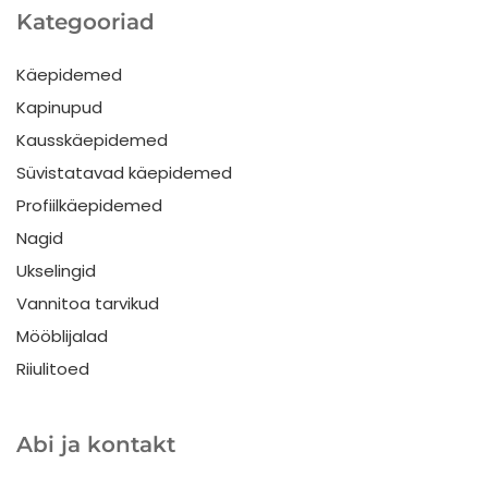
Kategooriad
Käepidemed
Kapinupud
Kausskäepidemed
Süvistatavad käepidemed
Profiilkäepidemed
Nagid
Ukselingid
Vannitoa tarvikud
Mööblijalad
Riiulitoed
Abi ja kontakt